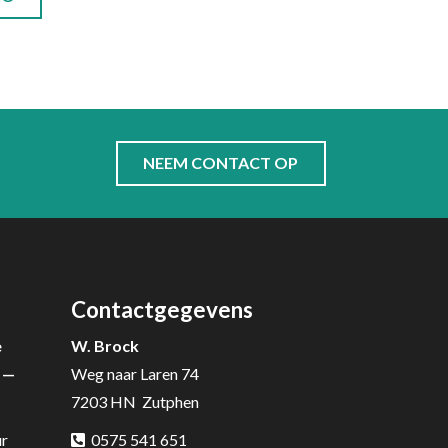
NEEM CONTACT OP
Contactgegevens
e
W. Brock
 —
Weg naar Laren 74
7203 HN Zutphen
ur
0575 541 651