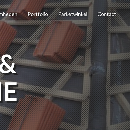
mheden
Portfolio
Parketwinkel
Contact
 &
IE